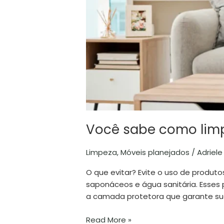
sabe
como
limpar
seus
móveis?
Você sabe como lim
Limpeza
,
Móveis planejados
/
Adriele
O que evitar? Evite o uso de produto
saponáceos e água sanitária. Esse
a camada protetora que garante sua 
Read More »